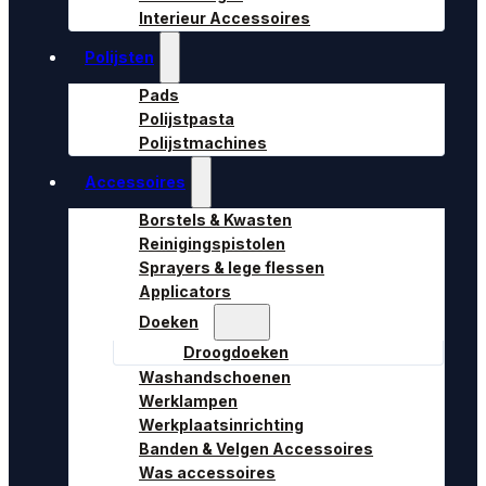
Interieur Accessoires
Polijsten
Pads
Polijstpasta
Polijstmachines
Accessoires
Borstels & Kwasten
Reinigingspistolen
Sprayers & lege flessen
Applicators
Doeken
Droogdoeken
Washandschoenen
Werklampen
Werkplaatsinrichting
Banden & Velgen Accessoires
Was accessoires