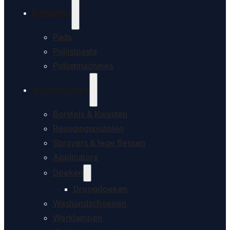
Polijsten
Pads
Polijstpasta
Polijstmachines
Accessoires
Borstels & Kwasten
Reinigingspistolen
Sprayers & lege flessen
Applicators
Doeken
Droogdoeken
Washandschoenen
Werklampen