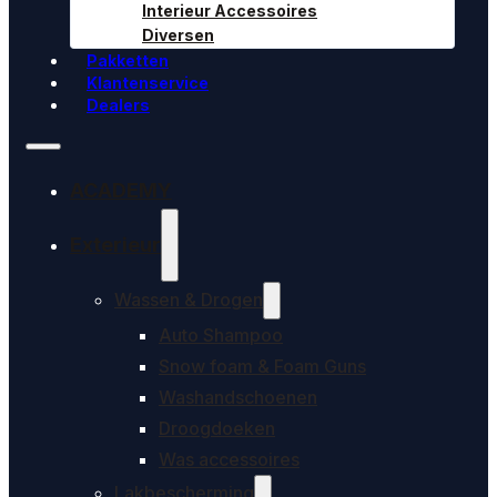
Interieur Accessoires
Diversen
Pakketten
Klantenservice
Dealers
ACADEMY
Exterieur
Wassen & Drogen
Auto Shampoo
Snow foam & Foam Guns
Washandschoenen
Droogdoeken
Was accessoires
Lakbescherming