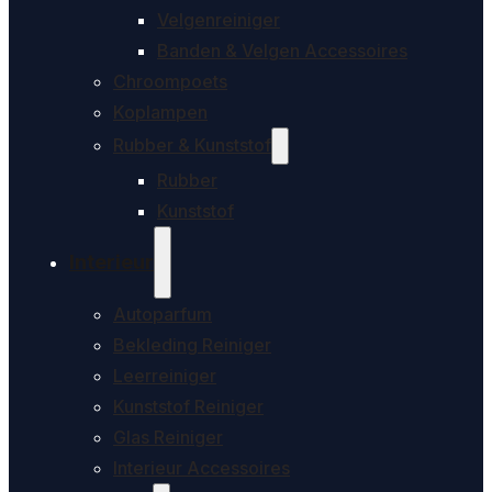
Velgenreiniger
Banden & Velgen Accessoires
Chroompoets
Koplampen
Rubber & Kunststof
Rubber
Kunststof
Interieur
Autoparfum
Bekleding Reiniger
Leerreiniger
Kunststof Reiniger
Glas Reiniger
Interieur Accessoires