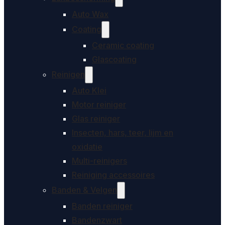
Auto Wax
Coating
Ceramic coating
Glascoating
Reinigen
Auto Klei
Motor reiniger
Glas reiniger
Insecten, hars, teer, lijm en
oxidatie
Multi-reinigers
Reiniging accessoires
Banden & Velgen
Banden reiniger
Bandenzwart