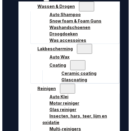
Wassen & Drogen
Auto Shampoo
Snow foam & Foam Guns
Washandschoenen
Droogdoeken
Was accessoires
Lakbescherming
Auto Wax
Coating
Ceramic coating
Glascoating
Reinigen
Auto Klei
Motor reiniger
Glas reiniger
Insecten, hars, teer, lijm en
oxidatie
Multi-reinigers