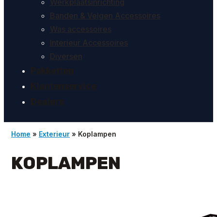
Werkplaatsinrichting
Banden & Velgen Accessoires
Was accessoires
Interieur Accessoires
Diversen
Pakketten
Klantenservice
Dealers
Home
»
Exterieur
»
Koplampen
KOPLAMPEN