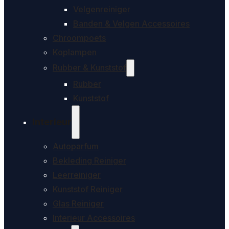
Velgenreiniger
Banden & Velgen Accessoires
Chroompoets
Koplampen
Rubber & Kunststof
Rubber
Kunststof
Interieur
Autoparfum
Bekleding Reiniger
Leerreiniger
Kunststof Reiniger
Glas Reiniger
Interieur Accessoires