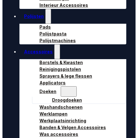
Interieur Accessoires
Polijsten
Pads
Polijstpasta
Polijstmachines
Accessoires
Borstels & Kwasten
Reinigingspistolen
Sprayers & lege flessen
Applicators
Doeken
Droogdoeken
Washandschoenen
Werklampen
Werkplaatsinrichting
Banden & Velgen Accessoires
Was accessoires