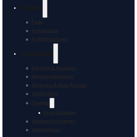
Polijsten
Pads
Polijstpasta
Polijstmachines
Accessoires
Borstels & Kwasten
Reinigingspistolen
Sprayers & lege flessen
Applicators
Doeken
Droogdoeken
Washandschoenen
Werklampen