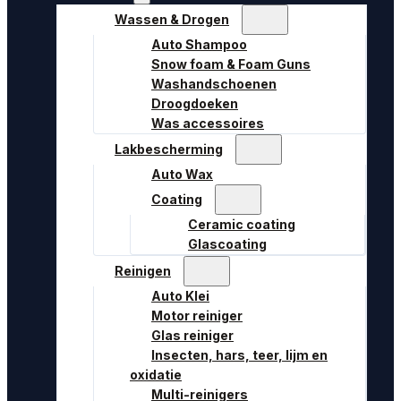
Wassen & Drogen
Auto Shampoo
Snow foam & Foam Guns
Washandschoenen
Droogdoeken
Was accessoires
Lakbescherming
Auto Wax
Coating
Ceramic coating
Glascoating
Reinigen
Auto Klei
Motor reiniger
Glas reiniger
Insecten, hars, teer, lijm en
oxidatie
Multi-reinigers