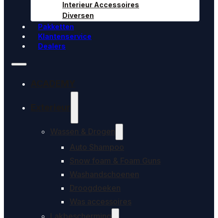
Interieur Accessoires
Diversen
Pakketten
Klantenservice
Dealers
ACADEMY
Exterieur
Wassen & Drogen
Auto Shampoo
Snow foam & Foam Guns
Washandschoenen
Droogdoeken
Was accessoires
Lakbescherming