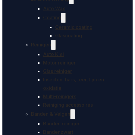
Auto Wax
Coating
Ceramic coating
Glascoating
Reinigen
Auto Klei
Motor reiniger
Glas reiniger
Insecten, hars, teer, lijm en
oxidatie
Multi-reinigers
Reiniging accessoires
Banden & Velgen
Banden reiniger
Bandenzwart