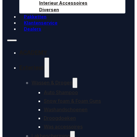
Interieur Accessoires
Diversen
Pakketten
Klantenservice
Dealers
ACADEMY
Exterieur
Wassen & Drogen
Auto Shampoo
Snow foam & Foam Guns
Washandschoenen
Droogdoeken
Was accessoires
Lakbescherming