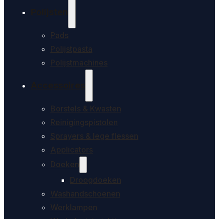
Polijsten
Pads
Polijstpasta
Polijstmachines
Accessoires
Borstels & Kwasten
Reinigingspistolen
Sprayers & lege flessen
Applicators
Doeken
Droogdoeken
Washandschoenen
Werklampen