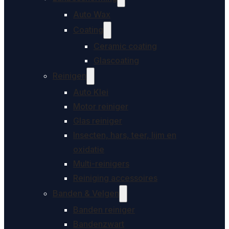
Auto Wax
Coating
Ceramic coating
Glascoating
Reinigen
Auto Klei
Motor reiniger
Glas reiniger
Insecten, hars, teer, lijm en
oxidatie
Multi-reinigers
Reiniging accessoires
Banden & Velgen
Banden reiniger
Bandenzwart