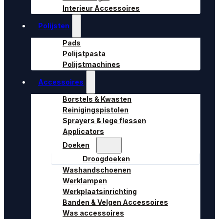
Interieur Accessoires
Polijsten
Pads
Polijstpasta
Polijstmachines
Accessoires
Borstels & Kwasten
Reinigingspistolen
Sprayers & lege flessen
Applicators
Doeken
Droogdoeken
Washandschoenen
Werklampen
Werkplaatsinrichting
Banden & Velgen Accessoires
Was accessoires