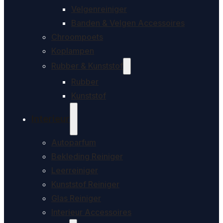
Velgenreiniger
Banden & Velgen Accessoires
Chroompoets
Koplampen
Rubber & Kunststof
Rubber
Kunststof
Interieur
Autoparfum
Bekleding Reiniger
Leerreiniger
Kunststof Reiniger
Glas Reiniger
Interieur Accessoires