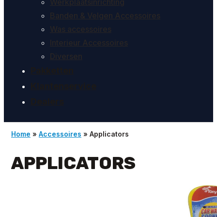
Werkplaatsinrichting
Banden & Velgen Accessoires
Was accessoires
Interieur Accessoires
Diversen
Pakketten
Klantenservice
Dealers
Home
»
Accessoires
»
Applicators
APPLICATORS