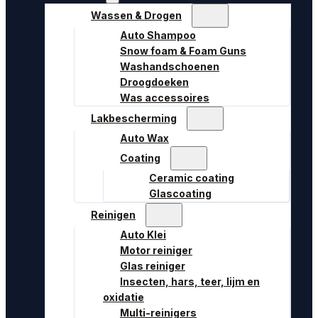
Wassen & Drogen
Auto Shampoo
Snow foam & Foam Guns
Washandschoenen
Droogdoeken
Was accessoires
Lakbescherming
Auto Wax
Coating
Ceramic coating
Glascoating
Reinigen
Auto Klei
Motor reiniger
Glas reiniger
Insecten, hars, teer, lijm en
oxidatie
Multi-reinigers