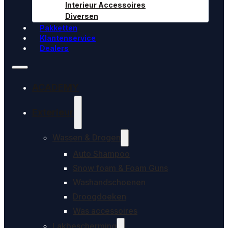
Interieur Accessoires
Diversen
Pakketten
Klantenservice
Dealers
ACADEMY
Exterieur
Wassen & Drogen
Auto Shampoo
Snow foam & Foam Guns
Washandschoenen
Droogdoeken
Was accessoires
Lakbescherming