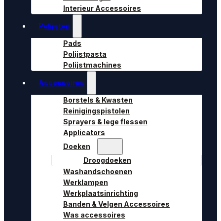
Interieur Accessoires
Polijsten
Pads
Polijstpasta
Polijstmachines
Accessoires
Borstels & Kwasten
Reinigingspistolen
Sprayers & lege flessen
Applicators
Doeken
Droogdoeken
Washandschoenen
Werklampen
Werkplaatsinrichting
Banden & Velgen Accessoires
Was accessoires