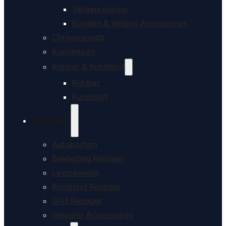
Velgenreiniger
Banden & Velgen Accessoires
Chroompoets
Koplampen
Rubber & Kunststof
Rubber
Kunststof
Interieur
Autoparfum
Bekleding Reiniger
Leerreiniger
Kunststof Reiniger
Glas Reiniger
Interieur Accessoires