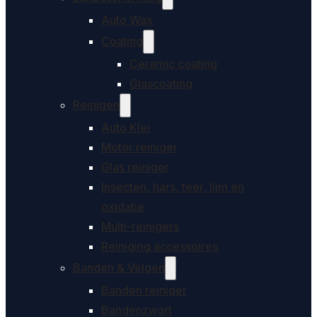
Auto Wax
Coating
Ceramic coating
Glascoating
Reinigen
Auto Klei
Motor reiniger
Glas reiniger
Insecten, hars, teer, lijm en
oxidatie
Multi-reinigers
Reiniging accessoires
Banden & Velgen
Banden reiniger
Bandenzwart