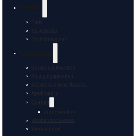
Polijsten
Pads
Polijstpasta
Polijstmachines
Accessoires
Borstels & Kwasten
Reinigingspistolen
Sprayers & lege flessen
Applicators
Doeken
Droogdoeken
Washandschoenen
Werklampen