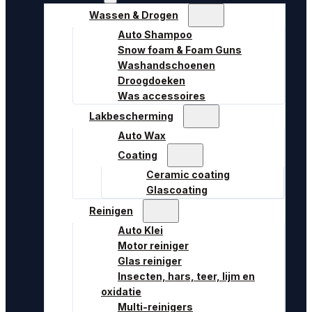
Wassen & Drogen
Auto Shampoo
Snow foam & Foam Guns
Washandschoenen
Droogdoeken
Was accessoires
Lakbescherming
Auto Wax
Coating
Ceramic coating
Glascoating
Reinigen
Auto Klei
Motor reiniger
Glas reiniger
Insecten, hars, teer, lijm en
oxidatie
Multi-reinigers