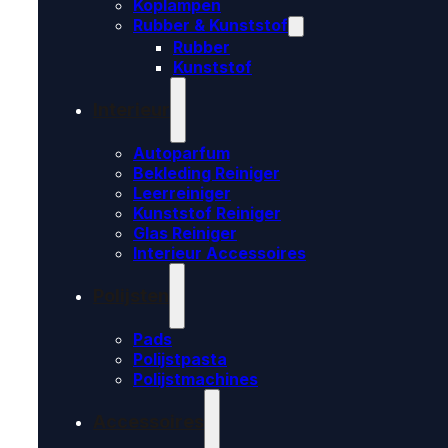
Koplampen
Rubber & Kunststof
Rubber
Kunststof
Interieur
Autoparfum
Bekleding Reiniger
Leerreiniger
Kunststof Reiniger
Glas Reiniger
Interieur Accessoires
Polijsten
Pads
Polijstpasta
Polijstmachines
Accessoires