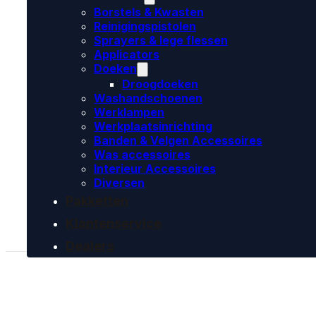
Borstels & Kwasten
Reinigingspistolen
Sprayers & lege flessen
Applicators
Doeken
Droogdoeken
Washandschoenen
Werklampen
Werkplaatsinrichting
Banden & Velgen Accessoires
Was accessoires
Interieur Accessoires
Diversen
Pakketten
Klantenservice
Dealers