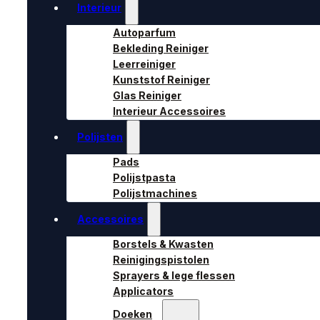
Interieur
Autoparfum
Bekleding Reiniger
Leerreiniger
Kunststof Reiniger
Glas Reiniger
Interieur Accessoires
Polijsten
Pads
Polijstpasta
Polijstmachines
Accessoires
Borstels & Kwasten
Reinigingspistolen
Sprayers & lege flessen
Applicators
Doeken