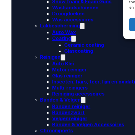
Snow foam & Foam Guns
toe
Washandschoenen
en
Droogdoeken
Was accessoires
Lakbescherming
Auto Wax
Coating
Ceramic coating
Glascoating
Reinigen
Auto Klei
Motor reiniger
Glas reiniger
Insecten, hars, teer, lijm en oxidat
Multi-reinigers
Reiniging accessoires
Banden & Velgen
Banden reiniger
Bandenzwart
Velgenreiniger
Banden & Velgen Accessoires
Chroompoets