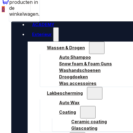
producten in
de
0
winkelwagen.
ACADEMY
Exterieur
Wassen & Drogen
Auto Shampoo
Snow foam & Foam Guns
Washandschoenen
Droogdoeken
Was accessoires
Lakbescherming
Auto Wax
Coating
Ceramic coating
Glascoating