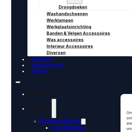
Droogdoeken
Washandschoenen
Werklampen
Werkplaatsinrichting
Banden & Velgen Accessoires
Was accessoires
Interieur Accessoires
Diversen
Pakketten
Klantenservice
Dealers
ACADEMY
Exterieur
Om 
om 
Wassen & Drogen
st
Auto Shampoo
uni