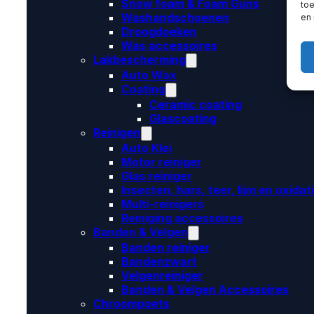
Snow foam & Foam Guns
toe
Washandschoenen
en
Droogdoeken
Was accessoires
Lakbescherming
Auto Wax
Coating
Ceramic coating
Glascoating
Reinigen
Auto Klei
Motor reiniger
Glas reiniger
Insecten, hars, teer, lijm en oxidat
Multi-reinigers
Reiniging accessoires
Banden & Velgen
Banden reiniger
Bandenzwart
Velgenreiniger
Banden & Velgen Accessoires
Chroompoets