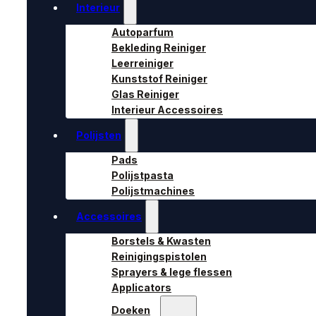
Interieur
Autoparfum
Bekleding Reiniger
Leerreiniger
Kunststof Reiniger
Glas Reiniger
Interieur Accessoires
Polijsten
Pads
Polijstpasta
Polijstmachines
Accessoires
Borstels & Kwasten
Reinigingspistolen
Sprayers & lege flessen
Applicators
Doeken