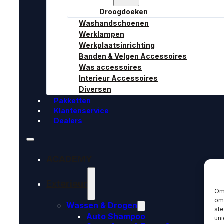
Droogdoeken
Washandschoenen
Werklampen
Werkplaatsinrichting
Banden & Velgen Accessoires
Was accessoires
Interieur Accessoires
Diversen
Pakketten
Klantenservice
Dealers
ACADEMY
Exterieur
Om 
om 
Wassen & Drogen
st
Auto Shampoo
uni