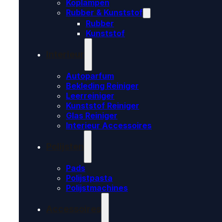
Koplampen
Rubber & Kunststof
Rubber
Kunststof
Interieur
Autoparfum
Bekleding Reiniger
Leerreiniger
Kunststof Reiniger
Glas Reiniger
Interieur Accessoires
Polijsten
Pads
Polijstpasta
Polijstmachines
Accessoires