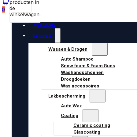
producten in
de
0
winkelwagen.
ACADEMY
Exterieur
Wassen & Drogen
Auto Shampoo
Snow foam & Foam Guns
Washandschoenen
Droogdoeken
Was accessoires
Lakbescherming
Auto Wax
Coating
Ceramic coating
Glascoating