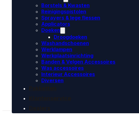
Borstels & Kwasten
Reinigingspistolen
Sprayers & lege flessen
Applicators
Doeken
Droogdoeken
Washandschoenen
Werklampen
Werkplaatsinrichting
Banden & Velgen Accessoires
Was accessoires
Interieur Accessoires
Diversen
Pakketten
Klantenservice
Dealers