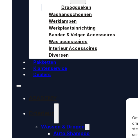
Droogdoeken
Washandschoenen
Werklampen
Werkplaatsinrichting
Banden & Velgen Accessoires
Was accessoires
Interieur Accessoires
Diversen
Pakketten
Klantenservice
Dealers
ACADEMY
Exterieur
Om 
om 
Wassen & Drogen
st
Auto Shampoo
uni