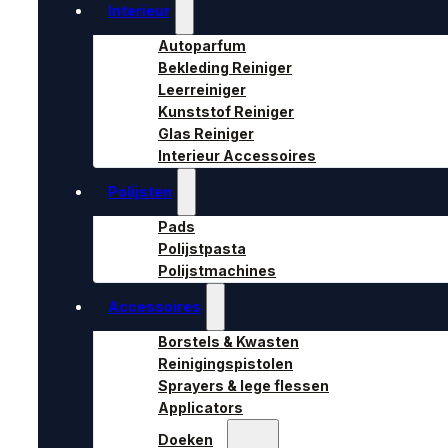
Interieur
Autoparfum
Bekleding Reiniger
Leerreiniger
Kunststof Reiniger
Glas Reiniger
Interieur Accessoires
Polijsten
Pads
Polijstpasta
Polijstmachines
Accessoires
Borstels & Kwasten
Reinigingspistolen
Sprayers & lege flessen
Applicators
Doeken