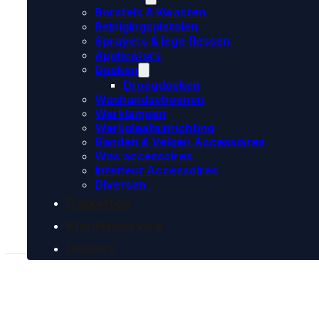
Borstels & Kwasten
Reinigingspistolen
Sprayers & lege flessen
Applicators
Doeken
Droogdoeken
Washandschoenen
Werklampen
Werkplaatsinrichting
Banden & Velgen Accessoires
Was accessoires
Interieur Accessoires
Diversen
Pakketten
Klantenservice
Dealers