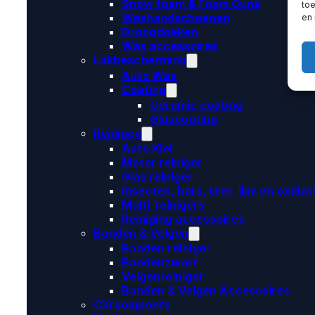
Snow foam & Foam Guns
toe
Washandschoenen
en
Droogdoeken
Was accessoires
Lakbescherming
Auto Wax
Coating
Ceramic coating
Glascoating
Reinigen
Auto Klei
Motor reiniger
Glas reiniger
Insecten, hars, teer, lijm en oxidat
Multi-reinigers
Reiniging accessoires
Banden & Velgen
Banden reiniger
Bandenzwart
Velgenreiniger
Banden & Velgen Accessoires
Chroompoets