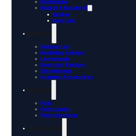
Koplampen
Rubber & Kunststof
Rubber
Kunststof
Interieur
Autoparfum
Bekleding Reiniger
Leerreiniger
Kunststof Reiniger
Glas Reiniger
Interieur Accessoires
Polijsten
Pads
Polijstpasta
Polijstmachines
Accessoires