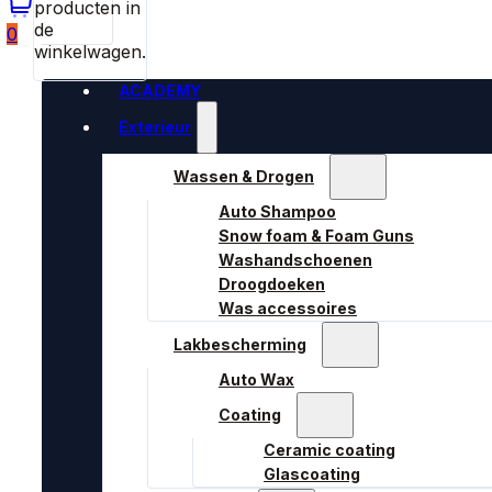
producten in
de
0
winkelwagen.
ACADEMY
Exterieur
Wassen & Drogen
Auto Shampoo
Snow foam & Foam Guns
Washandschoenen
Droogdoeken
Was accessoires
Lakbescherming
Auto Wax
Coating
Ceramic coating
Glascoating