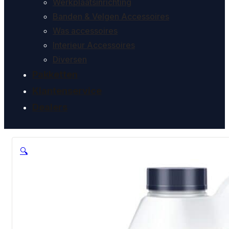
Werkplaatsinrichting
Banden & Velgen Accessoires
Was accessoires
Interieur Accessoires
Diversen
Pakketten
Klantenservice
Dealers
🔍