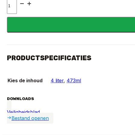
Slick
&
Gloss
-
Graphene
Shampoo
aantal
PRODUCTSPECIFICATIES
Kies de inhoud
4 liter
,
473ml
DOWNLOADS
Veiligheidsblad
Bestand openen