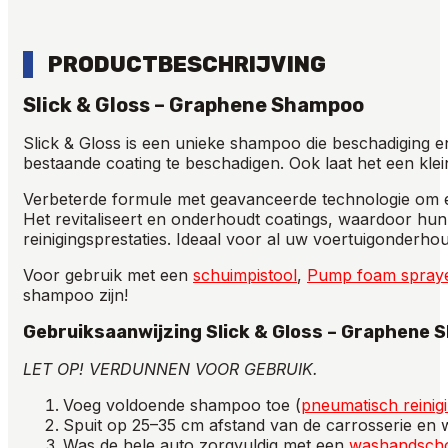
PRODUCTBESCHRIJVING
Slick & Gloss – Graphene
Shampoo
Slick & Gloss is een unieke shampoo die beschadiging e
bestaande coating te beschadigen. Ook laat het een kle
Verbeterde formule met geavanceerde technologie om e
Het revitaliseert en onderhoudt coatings, waardoor hun
reinigingsprestaties. Ideaal voor al uw voertuigonderho
Voor gebruik met een
schuimpistool
,
Pump foam spray
shampoo zijn!
Gebruiksaanwijzing Slick & Gloss – Graphene
LET OP!
VERDUNNEN
VOOR
GEBRUIK
.
Voeg
voldoende
shampoo
toe
(
pneumatisch
reinig
Spuit
op
25
–
35
cm
afstand
van
de
carrosserie
en
Was
de
hele
auto
zorgvuldig
met
een
washandsch