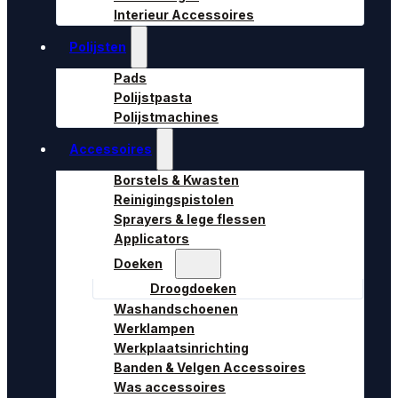
Interieur Accessoires
Polijsten
Pads
Polijstpasta
Polijstmachines
Accessoires
Borstels & Kwasten
Reinigingspistolen
Sprayers & lege flessen
Applicators
Doeken
Droogdoeken
Washandschoenen
Werklampen
Werkplaatsinrichting
Banden & Velgen Accessoires
Was accessoires