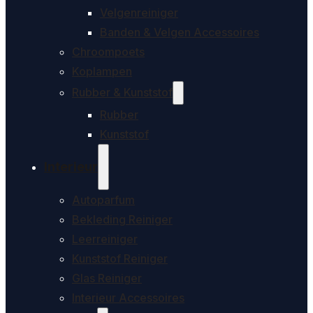
Velgenreiniger
Banden & Velgen Accessoires
Chroompoets
Koplampen
Rubber & Kunststof
Rubber
Kunststof
Interieur
Autoparfum
Bekleding Reiniger
Leerreiniger
Kunststof Reiniger
Glas Reiniger
Interieur Accessoires