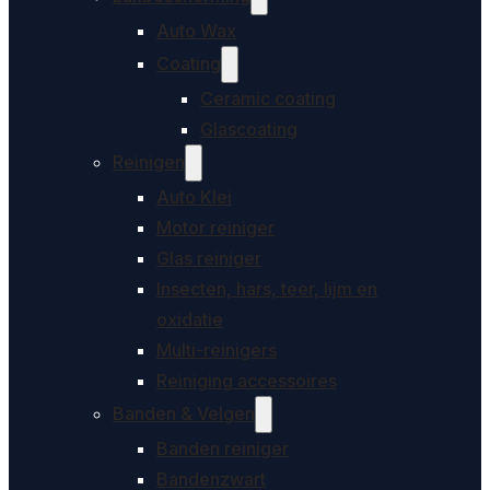
Auto Wax
Coating
Ceramic coating
Glascoating
Reinigen
Auto Klei
Motor reiniger
Glas reiniger
Insecten, hars, teer, lijm en
oxidatie
Multi-reinigers
Reiniging accessoires
Banden & Velgen
Banden reiniger
Bandenzwart