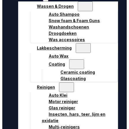
Wassen & Drogen
Auto Shampoo
Snow foam & Foam Guns
Washandschoenen
Droogdoeken
Was accessoires
Lakbescherming
Auto Wax
Coating
Ceramic coating
Glascoating
Reinigen
Auto Klei
Motor reiniger
Glas reiniger
Insecten, hars, teer, lijm en
oxidatie
Multi-reinigers