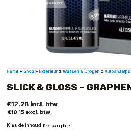
Home
»
Shop
»
Exterieur
»
Wassen & Drogen
»
Autoshampo
SLICK & GLOSS – GRAPH
€
12.28
incl. btw
€
10.15
excl. btw
Kies de inhoud