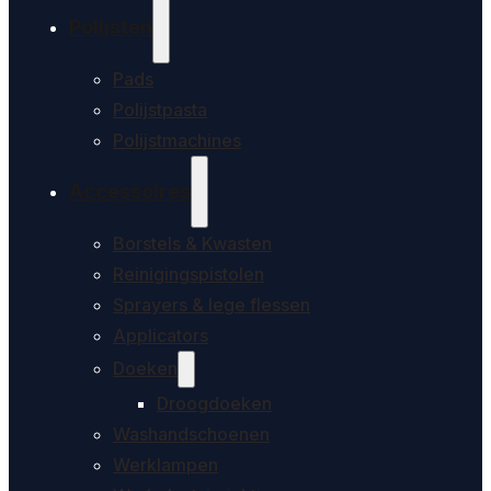
Polijsten
Pads
Polijstpasta
Polijstmachines
Accessoires
Borstels & Kwasten
Reinigingspistolen
Sprayers & lege flessen
Applicators
Doeken
Droogdoeken
Washandschoenen
Werklampen