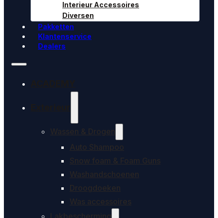
Interieur Accessoires
Diversen
Pakketten
Klantenservice
Dealers
ACADEMY
Exterieur
Wassen & Drogen
Auto Shampoo
Snow foam & Foam Guns
Washandschoenen
Droogdoeken
Was accessoires
Lakbescherming