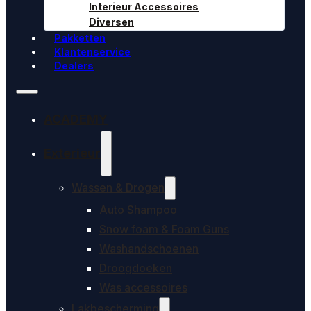
Interieur Accessoires
Diversen
Pakketten
Klantenservice
Dealers
ACADEMY
Exterieur
Wassen & Drogen
Auto Shampoo
Snow foam & Foam Guns
Washandschoenen
Droogdoeken
Was accessoires
Lakbescherming