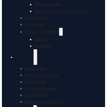
Velgenreiniger
Banden & Velgen Accessoires
Chroompoets
Koplampen
Rubber & Kunststof
Rubber
Kunststof
Interieur
Autoparfum
Bekleding Reiniger
Leerreiniger
Kunststof Reiniger
Glas Reiniger
Interieur Accessoires