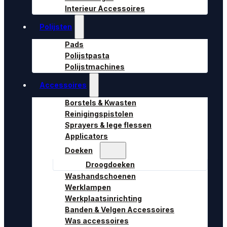
Interieur Accessoires
Polijsten
Pads
Polijstpasta
Polijstmachines
Accessoires
Borstels & Kwasten
Reinigingspistolen
Sprayers & lege flessen
Applicators
Doeken
Droogdoeken
Washandschoenen
Werklampen
Werkplaatsinrichting
Banden & Velgen Accessoires
Was accessoires