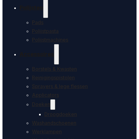
Polijsten
Pads
Polijstpasta
Polijstmachines
Accessoires
Borstels & Kwasten
Reinigingspistolen
Sprayers & lege flessen
Applicators
Doeken
Droogdoeken
Washandschoenen
Werklampen