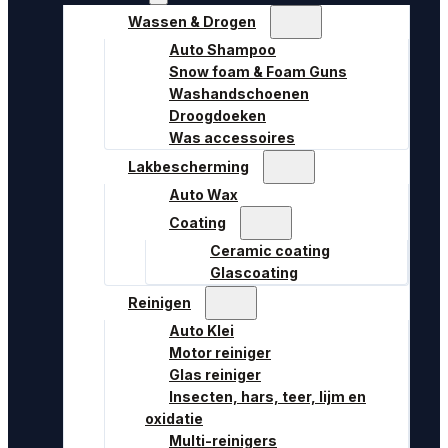
Wassen & Drogen
Auto Shampoo
Snow foam & Foam Guns
Washandschoenen
Droogdoeken
Was accessoires
Lakbescherming
Auto Wax
Coating
Ceramic coating
Glascoating
Reinigen
Auto Klei
Motor reiniger
Glas reiniger
Insecten, hars, teer, lijm en
oxidatie
Multi-reinigers