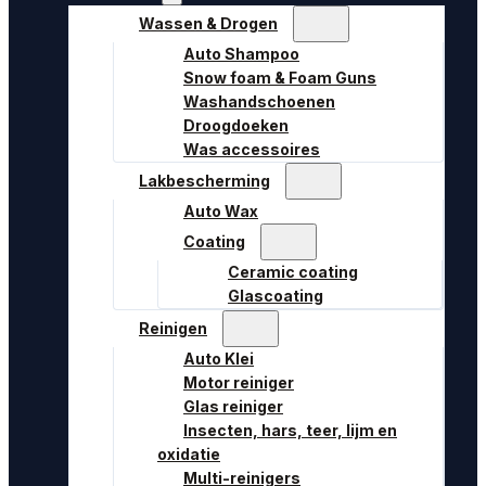
Wassen & Drogen
Auto Shampoo
Snow foam & Foam Guns
Washandschoenen
Droogdoeken
Was accessoires
Lakbescherming
Auto Wax
Coating
Ceramic coating
Glascoating
Reinigen
Auto Klei
Motor reiniger
Glas reiniger
Insecten, hars, teer, lijm en
oxidatie
Multi-reinigers