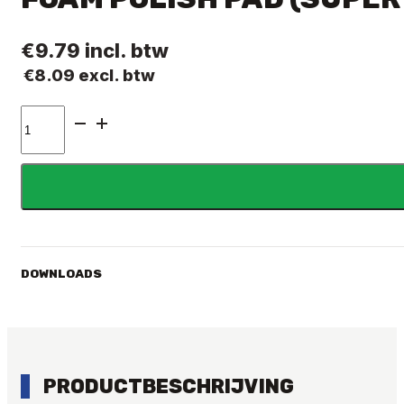
€
9.79
incl. btw
€
8.09
excl. btw
FOAM
POLISH
PAD
(SUPER
FINISH)
125MM
aantal
DOWNLOADS
PRODUCTBESCHRIJVING