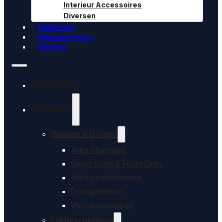
Interieur Accessoires
Diversen
Pakketten
Klantenservice
Dealers
ACADEMY
Exterieur
Wassen & Drogen
Auto Shampoo
Snow foam & Foam Guns
Washandschoenen
Droogdoeken
Was accessoires
Lakbescherming