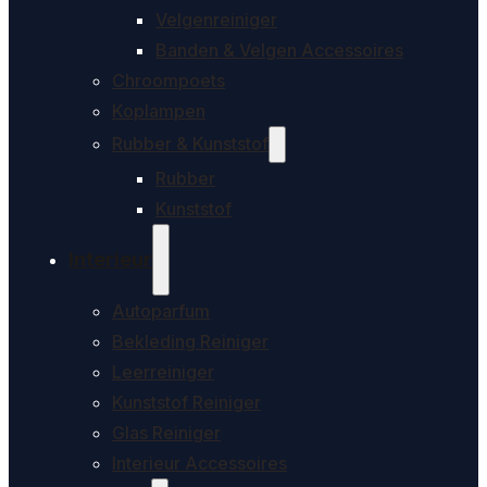
Velgenreiniger
Banden & Velgen Accessoires
Chroompoets
Koplampen
Rubber & Kunststof
Rubber
Kunststof
Interieur
Autoparfum
Bekleding Reiniger
Leerreiniger
Kunststof Reiniger
Glas Reiniger
Interieur Accessoires