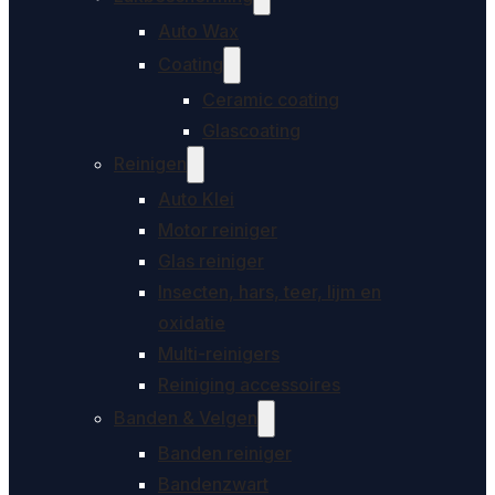
Auto Wax
Coating
Ceramic coating
Glascoating
Reinigen
Auto Klei
Motor reiniger
Glas reiniger
Insecten, hars, teer, lijm en
oxidatie
Multi-reinigers
Reiniging accessoires
Banden & Velgen
Banden reiniger
Bandenzwart