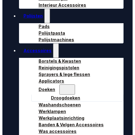
Interieur Accessoires
Polijsten
Pads
Polijstpasta
Polijstmachines
Accessoires
Borstels & Kwasten
Reinigingspistolen
Sprayers & lege flessen
Applicators
Doeken
Droogdoeken
Washandschoenen
Werklampen
Werkplaatsinrichting
Banden & Velgen Accessoires
Was accessoires