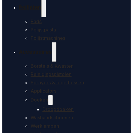
Polijsten
Pads
Polijstpasta
Polijstmachines
Accessoires
Borstels & Kwasten
Reinigingspistolen
Sprayers & lege flessen
Applicators
Doeken
Droogdoeken
Washandschoenen
Werklampen