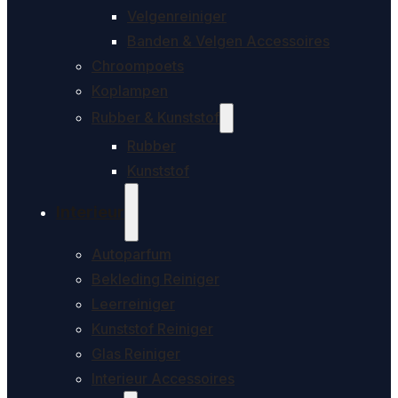
Velgenreiniger
Banden & Velgen Accessoires
Chroompoets
Koplampen
Rubber & Kunststof
Rubber
Kunststof
Interieur
Autoparfum
Bekleding Reiniger
Leerreiniger
Kunststof Reiniger
Glas Reiniger
Interieur Accessoires