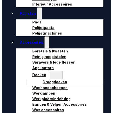
Interieur Accessoires
Polijsten
Pads
Polijstpasta
Polijstmachines
Accessoires
Borstels & Kwasten
Reinigingspistolen
Sprayers & lege flessen
Applicators
Doeken
Droogdoeken
Washandschoenen
Werklampen
Werkplaatsinrichting
Banden & Velgen Accessoires
Was accessoires