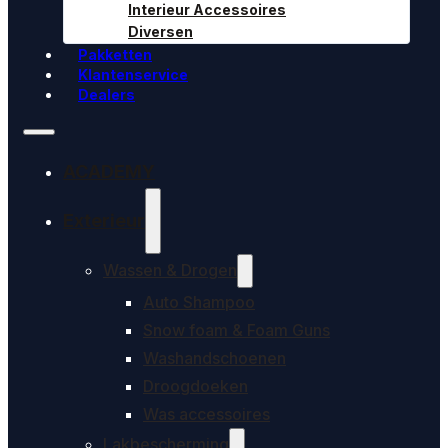
Interieur Accessoires
Diversen
Pakketten
Klantenservice
Dealers
ACADEMY
Exterieur
Wassen & Drogen
Auto Shampoo
Snow foam & Foam Guns
Washandschoenen
Droogdoeken
Was accessoires
Lakbescherming