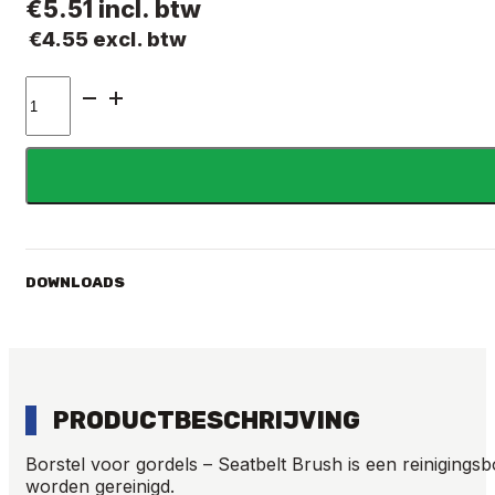
€
5.51
incl. btw
€
4.55
excl. btw
BORSTEL
VOOR
GORDELS
-
SEATBELT
BRUSH
aantal
DOWNLOADS
PRODUCTBESCHRIJVING
Borstel voor gordels – Seatbelt Brush is een reinigingsbor
worden gereinigd.