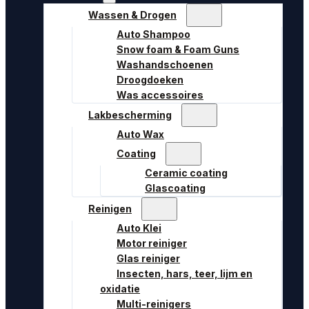
Wassen & Drogen
Auto Shampoo
Snow foam & Foam Guns
Washandschoenen
Droogdoeken
Was accessoires
Lakbescherming
Auto Wax
Coating
Ceramic coating
Glascoating
Reinigen
Auto Klei
Motor reiniger
Glas reiniger
Insecten, hars, teer, lijm en
oxidatie
Multi-reinigers