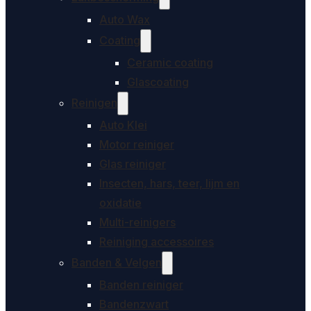
Auto Wax
Coating
Ceramic coating
Glascoating
Reinigen
Auto Klei
Motor reiniger
Glas reiniger
Insecten, hars, teer, lijm en
oxidatie
Multi-reinigers
Reiniging accessoires
Banden & Velgen
Banden reiniger
Bandenzwart