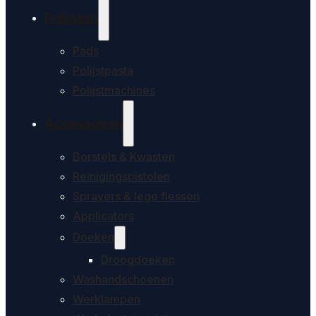
Polijsten
Pads
Polijstpasta
Polijstmachines
Accessoires
Borstels & Kwasten
Reinigingspistolen
Sprayers & lege flessen
Applicators
Doeken
Droogdoeken
Washandschoenen
Werklampen