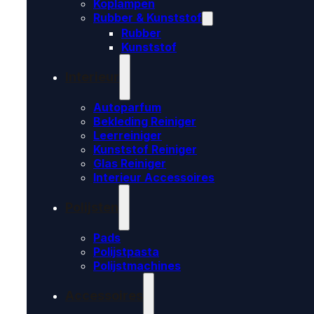
Koplampen
Rubber & Kunststof
Rubber
Kunststof
Interieur
Autoparfum
Bekleding Reiniger
Leerreiniger
Kunststof Reiniger
Glas Reiniger
Interieur Accessoires
Polijsten
Pads
Polijstpasta
Polijstmachines
Accessoires