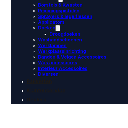
Borstels & Kwasten
Reinigingspistolen
Sprayers & lege flessen
Applicators
Doeken
Droogdoeken
Washandschoenen
Werklampen
Werkplaatsinrichting
Banden & Velgen Accessoires
Was accessoires
Interieur Accessoires
Diversen
Pakketten
Klantenservice
Dealers