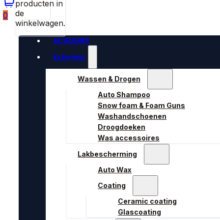
producten in
de
0
winkelwagen.
ACADEMY
Exterieur
Wassen & Drogen
Auto Shampoo
Snow foam & Foam Guns
Washandschoenen
Droogdoeken
Was accessoires
Lakbescherming
Auto Wax
Coating
Ceramic coating
Glascoating