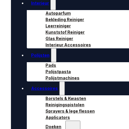
Interieur
Autoparfum
Bekleding Reiniger
Leerreiniger
Kunststof Reiniger
Glas Reiniger
Interieur Accessoires
Polijsten
Pads
Polijstpasta
Polijstmachines
Accessoires
Borstels & Kwasten
Reinigingspistolen
Sprayers & lege flessen
Applicators
Doeken