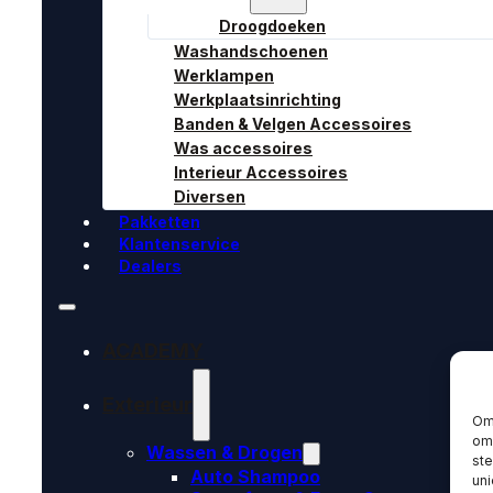
Droogdoeken
Washandschoenen
Werklampen
Werkplaatsinrichting
Banden & Velgen Accessoires
Was accessoires
Interieur Accessoires
Diversen
Pakketten
Klantenservice
Dealers
ACADEMY
Exterieur
Om 
om 
Wassen & Drogen
st
Auto Shampoo
uni