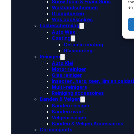
Snow foam & Foam Guns
toe
Washandschoenen
en
Droogdoeken
Was accessoires
Lakbescherming
Auto Wax
Coating
Ceramic coating
Glascoating
Reinigen
Auto Klei
Motor reiniger
Glas reiniger
Insecten, hars, teer, lijm en oxidat
Multi-reinigers
Reiniging accessoires
Banden & Velgen
Banden reiniger
Bandenzwart
Velgenreiniger
Banden & Velgen Accessoires
Chroompoets