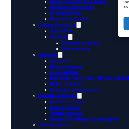
Snow foam & Foam Guns
toe
Washandschoenen
en
Droogdoeken
Was accessoires
Lakbescherming
Auto Wax
Coating
Ceramic coating
Glascoating
Reinigen
Auto Klei
Motor reiniger
Glas reiniger
Insecten, hars, teer, lijm en oxidat
Multi-reinigers
Reiniging accessoires
Banden & Velgen
Banden reiniger
Bandenzwart
Velgenreiniger
Banden & Velgen Accessoires
Chroompoets