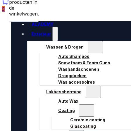
producten in
de
0
winkelwagen.
ACADEMY
Exterieur
Wassen & Drogen
Auto Shampoo
Snow foam & Foam Guns
Washandschoenen
Droogdoeken
Was accessoires
Lakbescherming
Auto Wax
Coating
Ceramic coating
Glascoating