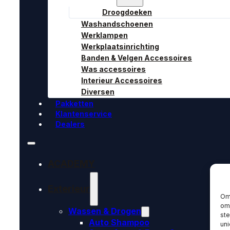
Droogdoeken
Washandschoenen
Werklampen
Werkplaatsinrichting
Banden & Velgen Accessoires
Was accessoires
Interieur Accessoires
Diversen
Pakketten
Klantenservice
Dealers
ACADEMY
Exterieur
Om 
om 
Wassen & Drogen
st
Auto Shampoo
uni