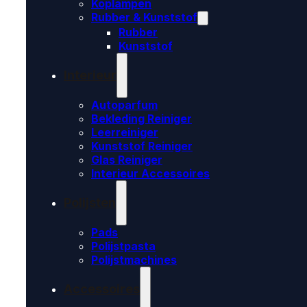
Koplampen
Rubber & Kunststof
Rubber
Kunststof
Interieur
Autoparfum
Bekleding Reiniger
Leerreiniger
Kunststof Reiniger
Glas Reiniger
Interieur Accessoires
Polijsten
Pads
Polijstpasta
Polijstmachines
Accessoires