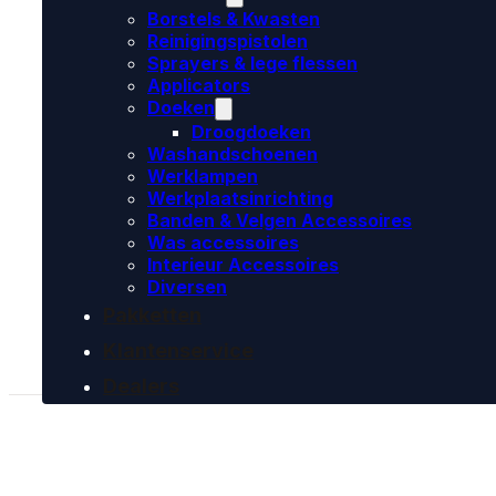
Borstels & Kwasten
Reinigingspistolen
Sprayers & lege flessen
Applicators
Doeken
Droogdoeken
Washandschoenen
Werklampen
Werkplaatsinrichting
Banden & Velgen Accessoires
Was accessoires
Interieur Accessoires
Diversen
Pakketten
Klantenservice
Dealers