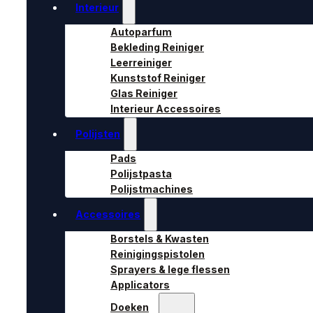
Interieur
Autoparfum
Bekleding Reiniger
Leerreiniger
Kunststof Reiniger
Glas Reiniger
Interieur Accessoires
Polijsten
Pads
Polijstpasta
Polijstmachines
Accessoires
Borstels & Kwasten
Reinigingspistolen
Sprayers & lege flessen
Applicators
Doeken