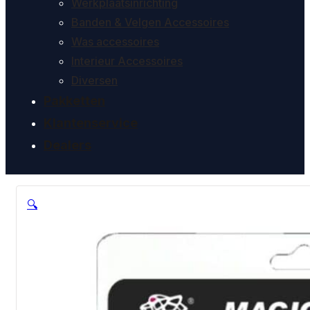
Werkplaatsinrichting
Banden & Velgen Accessoires
Was accessoires
Interieur Accessoires
Diversen
Pakketten
Klantenservice
Dealers
🔍