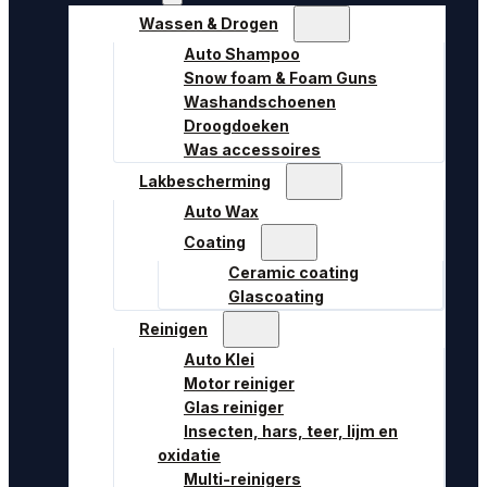
Wassen & Drogen
Auto Shampoo
Snow foam & Foam Guns
Washandschoenen
Droogdoeken
Was accessoires
Lakbescherming
Auto Wax
Coating
Ceramic coating
Glascoating
Reinigen
Auto Klei
Motor reiniger
Glas reiniger
Insecten, hars, teer, lijm en
oxidatie
Multi-reinigers