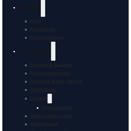
Polijsten
Pads
Polijstpasta
Polijstmachines
Accessoires
Borstels & Kwasten
Reinigingspistolen
Sprayers & lege flessen
Applicators
Doeken
Droogdoeken
Washandschoenen
Werklampen