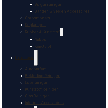
Velgenreiniger
Banden & Velgen Accessoires
Chroompoets
Koplampen
Rubber & Kunststof
Rubber
Kunststof
Interieur
Autoparfum
Bekleding Reiniger
Leerreiniger
Kunststof Reiniger
Glas Reiniger
Interieur Accessoires