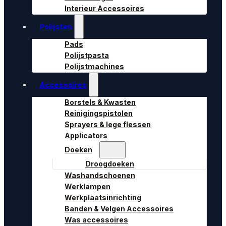
Interieur Accessoires
Polijsten
Pads
Polijstpasta
Polijstmachines
Accessoires
Borstels & Kwasten
Reinigingspistolen
Sprayers & lege flessen
Applicators
Doeken
Droogdoeken
Washandschoenen
Werklampen
Werkplaatsinrichting
Banden & Velgen Accessoires
Was accessoires