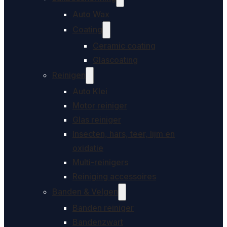
Auto Wax
Coating
Ceramic coating
Glascoating
Reinigen
Auto Klei
Motor reiniger
Glas reiniger
Insecten, hars, teer, lijm en
oxidatie
Multi-reinigers
Reiniging accessoires
Banden & Velgen
Banden reiniger
Bandenzwart