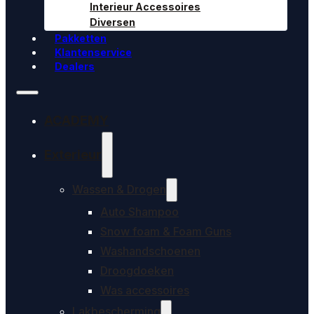
Interieur Accessoires
Diversen
Pakketten
Klantenservice
Dealers
ACADEMY
Exterieur
Wassen & Drogen
Auto Shampoo
Snow foam & Foam Guns
Washandschoenen
Droogdoeken
Was accessoires
Lakbescherming