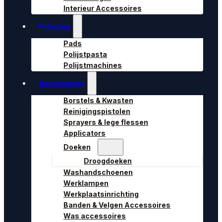
Interieur Accessoires
Polijsten
Pads
Polijstpasta
Polijstmachines
Accessoires
Borstels & Kwasten
Reinigingspistolen
Sprayers & lege flessen
Applicators
Doeken
Droogdoeken
Washandschoenen
Werklampen
Werkplaatsinrichting
Banden & Velgen Accessoires
Was accessoires