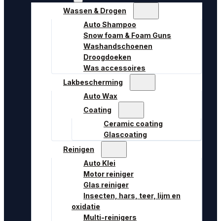
Wassen & Drogen
Auto Shampoo
Snow foam & Foam Guns
Washandschoenen
Droogdoeken
Was accessoires
Lakbescherming
Auto Wax
Coating
Ceramic coating
Glascoating
Reinigen
Auto Klei
Motor reiniger
Glas reiniger
Insecten, hars, teer, lijm en
oxidatie
Multi-reinigers