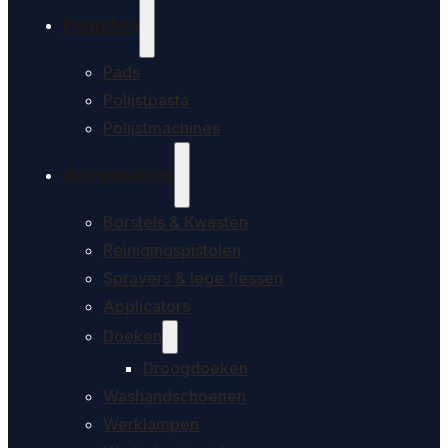
Polijsten
Pads
Polijstpasta
Polijstmachines
Accessoires
Borstels & Kwasten
Reinigingspistolen
Sprayers & lege flessen
Applicators
Doeken
Droogdoeken
Washandschoenen
Werklampen