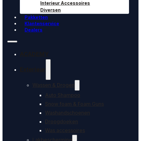
Interieur Accessoires
Diversen
Pakketten
Klantenservice
Dealers
ACADEMY
Exterieur
Wassen & Drogen
Auto Shampoo
Snow foam & Foam Guns
Washandschoenen
Droogdoeken
Was accessoires
Lakbescherming