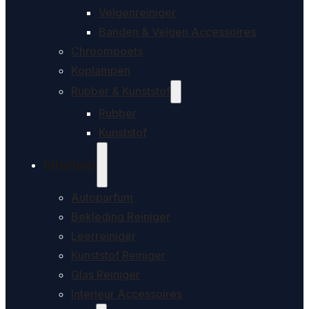
Velgenreiniger
Banden & Velgen Accessoires
Chroompoets
Koplampen
Rubber & Kunststof
Rubber
Kunststof
Interieur
Autoparfum
Bekleding Reiniger
Leerreiniger
Kunststof Reiniger
Glas Reiniger
Interieur Accessoires