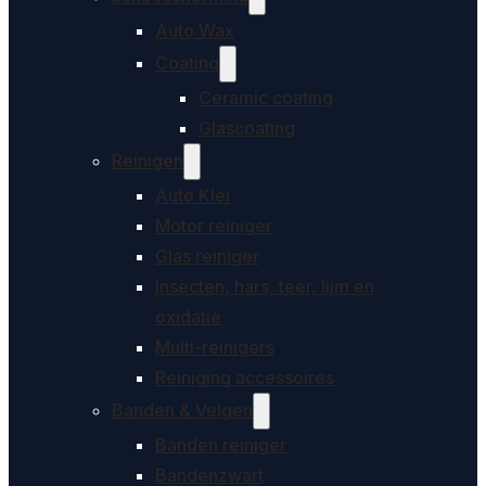
Auto Wax
Coating
Ceramic coating
Glascoating
Reinigen
Auto Klei
Motor reiniger
Glas reiniger
Insecten, hars, teer, lijm en
oxidatie
Multi-reinigers
Reiniging accessoires
Banden & Velgen
Banden reiniger
Bandenzwart