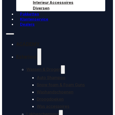
Interieur Accessoires
Diversen
Pakketten
Klantenservice
Dealers
ACADEMY
Exterieur
Wassen & Drogen
Auto Shampoo
Snow foam & Foam Guns
Washandschoenen
Droogdoeken
Was accessoires
Lakbescherming