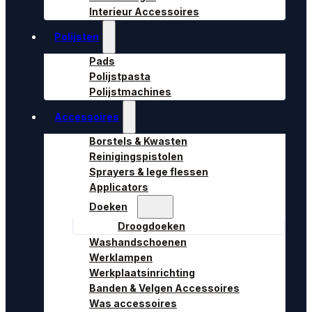
Interieur Accessoires
Polijsten
Pads
Polijstpasta
Polijstmachines
Accessoires
Borstels & Kwasten
Reinigingspistolen
Sprayers & lege flessen
Applicators
Doeken
Droogdoeken
Washandschoenen
Werklampen
Werkplaatsinrichting
Banden & Velgen Accessoires
Was accessoires