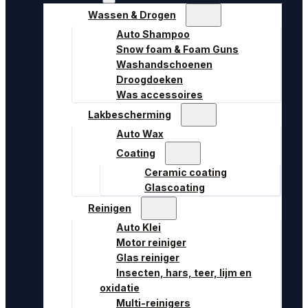
Wassen & Drogen
Auto Shampoo
Snow foam & Foam Guns
Washandschoenen
Droogdoeken
Was accessoires
Lakbescherming
Auto Wax
Coating
Ceramic coating
Glascoating
Reinigen
Auto Klei
Motor reiniger
Glas reiniger
Insecten, hars, teer, lijm en
oxidatie
Multi-reinigers