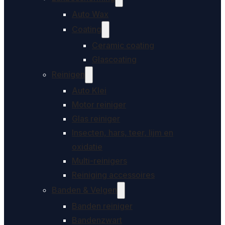
Auto Wax
Coating
Ceramic coating
Glascoating
Reinigen
Auto Klei
Motor reiniger
Glas reiniger
Insecten, hars, teer, lijm en
oxidatie
Multi-reinigers
Reiniging accessoires
Banden & Velgen
Banden reiniger
Bandenzwart