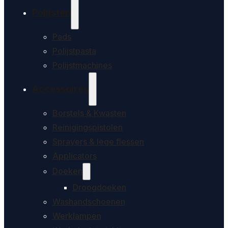
Polijsten
Pads
Polijstpasta
Polijstmachines
Accessoires
Borstels & Kwasten
Reinigingspistolen
Sprayers & lege flessen
Applicators
Doeken
Droogdoeken
Washandschoenen
Werklampen