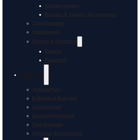
Velgenreiniger
Banden & Velgen Accessoires
Chroompoets
Koplampen
Rubber & Kunststof
Rubber
Kunststof
Interieur
Autoparfum
Bekleding Reiniger
Leerreiniger
Kunststof Reiniger
Glas Reiniger
Interieur Accessoires