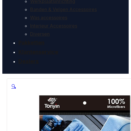
Werkplaatsinrichting
Banden & Velgen Accessoires
Was accessoires
Interieur Accessoires
Diversen
Pakketten
Klantenservice
Dealers
🔍