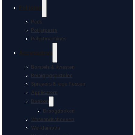
Polijsten
Pads
Polijstpasta
Polijstmachines
Accessoires
Borstels & Kwasten
Reinigingspistolen
Sprayers & lege flessen
Applicators
Doeken
Droogdoeken
Washandschoenen
Werklampen