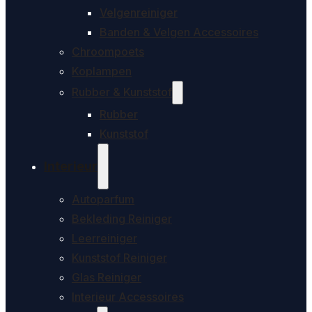
Velgenreiniger
Banden & Velgen Accessoires
Chroompoets
Koplampen
Rubber & Kunststof
Rubber
Kunststof
Interieur
Autoparfum
Bekleding Reiniger
Leerreiniger
Kunststof Reiniger
Glas Reiniger
Interieur Accessoires