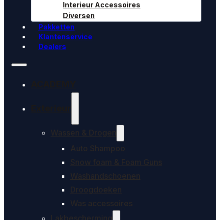
Interieur Accessoires
Diversen
Pakketten
Klantenservice
Dealers
ACADEMY
Exterieur
Wassen & Drogen
Auto Shampoo
Snow foam & Foam Guns
Washandschoenen
Droogdoeken
Was accessoires
Lakbescherming