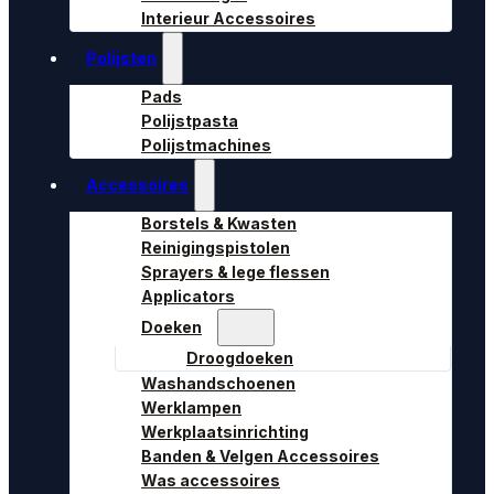
Interieur Accessoires
Polijsten
Pads
Polijstpasta
Polijstmachines
Accessoires
Borstels & Kwasten
Reinigingspistolen
Sprayers & lege flessen
Applicators
Doeken
Droogdoeken
Washandschoenen
Werklampen
Werkplaatsinrichting
Banden & Velgen Accessoires
Was accessoires