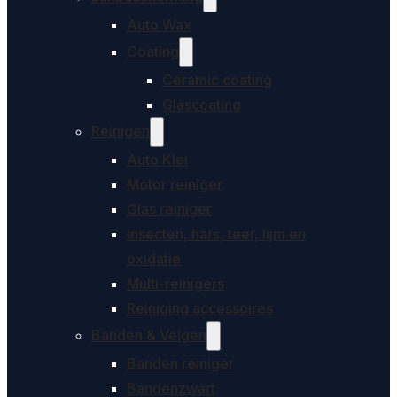
Auto Wax
Coating
Ceramic coating
Glascoating
Reinigen
Auto Klei
Motor reiniger
Glas reiniger
Insecten, hars, teer, lijm en
oxidatie
Multi-reinigers
Reiniging accessoires
Banden & Velgen
Banden reiniger
Bandenzwart