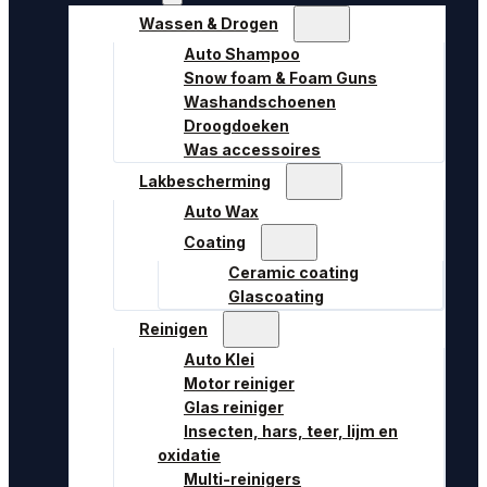
Wassen & Drogen
Auto Shampoo
Snow foam & Foam Guns
Washandschoenen
Droogdoeken
Was accessoires
Lakbescherming
Auto Wax
Coating
Ceramic coating
Glascoating
Reinigen
Auto Klei
Motor reiniger
Glas reiniger
Insecten, hars, teer, lijm en
oxidatie
Multi-reinigers