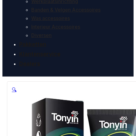
Werkplaatsinrichting
Banden & Velgen Accessoires
Was accessoires
Interieur Accessoires
Diversen
Pakketten
Klantenservice
Dealers
🔍