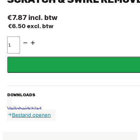
€
7.87
incl. btw
€
6.50
excl. btw
SCRATCH
&
SWIRL
REMOVER
(120ML)
aantal
DOWNLOADS
Veiligheidsblad
Bestand openen