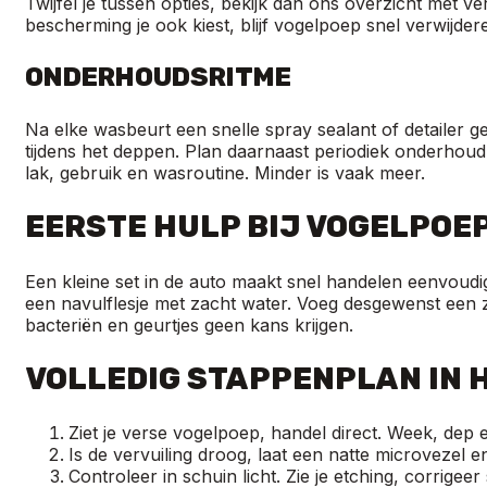
Twijfel je tussen opties, bekijk dan ons overzicht met ve
bescherming je ook kiest, blijf vogelpoep snel verwijder
ONDERHOUDSRITME
Na elke wasbeurt een snelle spray sealant of detailer g
tijdens het deppen. Plan daarnaast periodiek onderhoud z
lak, gebruik en wasroutine. Minder is vaak meer.
EERSTE HULP BIJ VOGELPOEP
Een kleine set in de auto maakt snel handelen eenvoudi
een navulflesje met zacht water. Voeg desgewenst een
bacteriën en geurtjes geen kans krijgen.
VOLLEDIG STAPPENPLAN IN 
Ziet je verse vogelpoep, handel direct. Week, dep e
Is de vervuiling droog, laat een natte microvezel e
Controleer in schuin licht. Zie je etching, corrigee