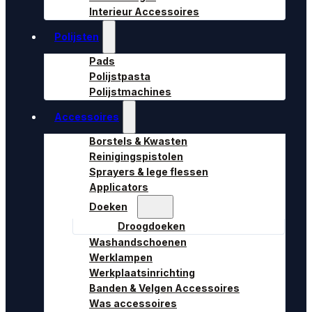
Interieur Accessoires
Polijsten
Pads
Polijstpasta
Polijstmachines
Accessoires
Borstels & Kwasten
Reinigingspistolen
Sprayers & lege flessen
Applicators
Doeken
Droogdoeken
Washandschoenen
Werklampen
Werkplaatsinrichting
Banden & Velgen Accessoires
Was accessoires