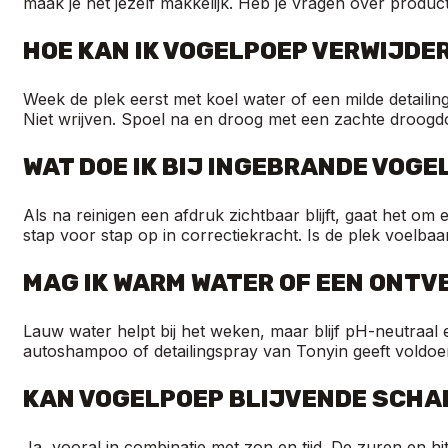
maak je het jezelf makkelijk. Heb je vragen over produc
HOE KAN IK VOGELPOEP VERWIJDE
Week de plek eerst met koel water of een milde detaili
Niet wrijven. Spoel na en droog met een zachte droog
WAT DOE IK BIJ INGEBRANDE VOGE
Als na reinigen een afdruk zichtbaar blijft, gaat het o
stap voor stap op in correctiekracht. Is de plek voelbaar
MAG IK WARM WATER OF EEN ONTV
Lauw water helpt bij het weken, maar blijf pH-neutraal
autoshampoo of detailingspray van Tonyin geeft voldoen
KAN VOGELPOEP BLIJVENDE SCHA
Ja, vooral in combinatie met zon en tijd. De zuren en h