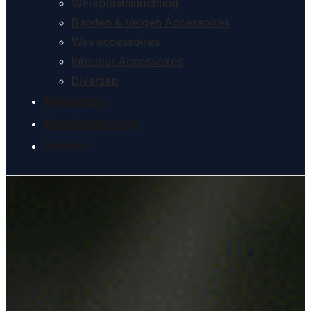
Werkplaatsinrichting
Banden & Velgen Accessoires
Was accessoires
Interieur Accessoires
Diversen
Pakketten
Klantenservice
Dealers