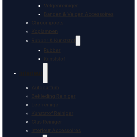
Velgenreiniger
Banden & Velgen Accessoires
Chroompoets
Koplampen
Rubber & Kunststof
Rubber
Kunststof
Interieur
Autoparfum
Bekleding Reiniger
Leerreiniger
Kunststof Reiniger
Glas Reiniger
Interieur Accessoires