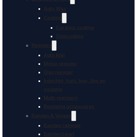
Auto Wax
Coating
Ceramic coating
Glascoating
Reinigen
Auto Klei
Motor reiniger
Glas reiniger
Insecten, hars, teer, lijm en
oxidatie
Multi-reinigers
Reiniging accessoires
Banden & Velgen
Banden reiniger
Bandenzwart