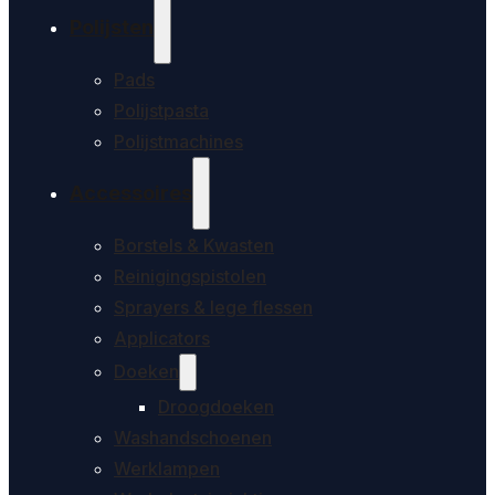
Polijsten
Pads
Polijstpasta
Polijstmachines
Accessoires
Borstels & Kwasten
Reinigingspistolen
Sprayers & lege flessen
Applicators
Doeken
Droogdoeken
Washandschoenen
Werklampen