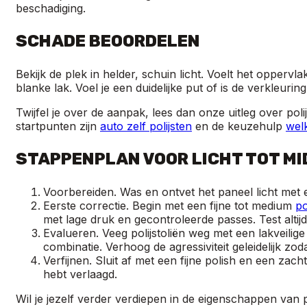
beschadiging.
SCHADE BEOORDELEN
Bekijk de plek in helder, schuin licht. Voelt het opperv
blanke lak. Voel je een duidelijke put of is de verkleurin
Twijfel je over de aanpak, lees dan onze uitleg over pol
startpunten zijn
auto zelf polijsten
en de keuzehulp
welk
STAPPENPLAN VOOR LICHT TOT M
Voorbereiden. Was en ontvet het paneel licht met ee
Eerste correctie. Begin met een fijne tot medium
po
met lage druk en gecontroleerde passes. Test altijd 
Evalueren. Veeg polijstoliën weg met een lakveilige
combinatie. Verhoog de agressiviteit geleidelijk zoda
Verfijnen. Sluit af met een fijne polish en een zach
hebt verlaagd.
Wil je jezelf verder verdiepen in de eigenschappen van p