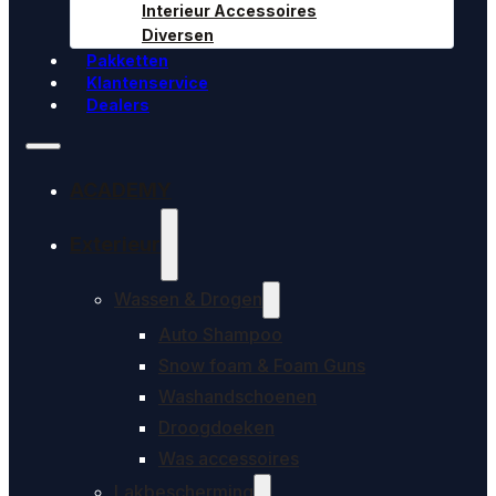
Interieur Accessoires
Diversen
Pakketten
Klantenservice
Dealers
ACADEMY
Exterieur
Wassen & Drogen
Auto Shampoo
Snow foam & Foam Guns
Washandschoenen
Droogdoeken
Was accessoires
Lakbescherming