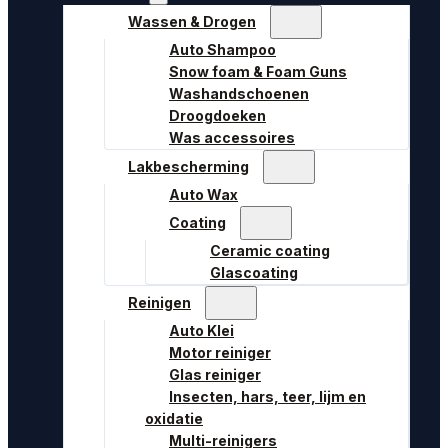
Wassen & Drogen
Auto Shampoo
Snow foam & Foam Guns
Washandschoenen
Droogdoeken
Was accessoires
Lakbescherming
Auto Wax
Coating
Ceramic coating
Glascoating
Reinigen
Auto Klei
Motor reiniger
Glas reiniger
Insecten, hars, teer, lijm en
oxidatie
Multi-reinigers